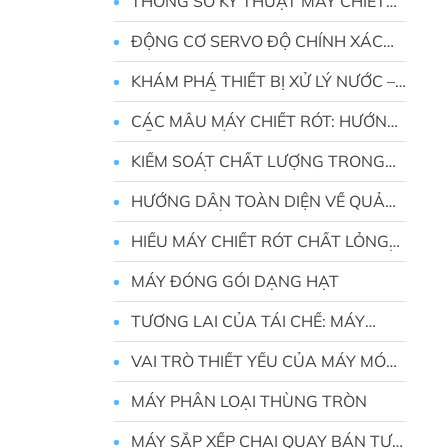
THÔNG SỐ KỸ THUẬT MÁY CHIẾT
RÓT
ĐỘNG CƠ SERVO ĐỘ CHÍNH XÁC
CAO
KHÁM PHÁ THIẾT BỊ XỬ LÝ NƯỚC –
HƯỚNG DẪN TOÀN DIỆN CHO GIA
ĐÌNH VÀ DOANH NGHIỆP
CÁC MẪU MÁY CHIẾT RÓT: HƯỚNG
DẪN CHI TIẾT CHỌN LỰA CHO
NGÀNH CỦA BẠN
KIỂM SOÁT CHẤT LƯỢNG TRONG
MÁY CHIẾT RÓT: ĐẢM BẢO SẢN
PHẨM HOÀN HẢO
HƯỚNG DẪN TOÀN DIỆN VỀ QUẢN
LÝ HÀNG TỒN KHO MÁY MÓC CHO
DOANH NGHIỆP
HIỂU MÁY CHIẾT RÓT CHẤT LỎNG
— GIẢI PHÁP ĐÓNG GÓI HIỆU SUẤT
CAO
MÁY ĐÓNG GÓI DẠNG HẠT
TƯƠNG LAI CỦA TÁI CHẾ: MÁY
PHÂN LOẠI CHAI
VAI TRÒ THIẾT YẾU CỦA MÁY MÓC
ĐÓNG GÓI TRONG NGÀNH CÔNG
NGHIỆP HIỆN ĐẠI
MÁY PHÂN LOẠI THÙNG TRÒN
MÁY SẮP XẾP CHAI QUAY BÁN TỰ