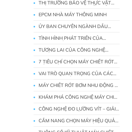
THỊ TRƯỜNG BẢO VỆ THỰC VẬT
NĂM 2025 SẼ CÓ CHUYỂN BIẾN
TÍCH CỰC
EPCM NHÀ MÁY THÔNG MINH
ỦY BAN CHUYÊN NGÀNH DẦU
NHỜN TRUNG QUỐC ĐƯỢC THÀNH
LẬP
TÌNH HÌNH PHÁT TRIỂN CỦA
NGÀNH DẦU BÔI TRƠN TẠI TRUNG
QUỐC NĂM 2023
TƯƠNG LAI CỦA CÔNG NGHỆ
CHIẾT RÓT TỰ ĐỘNG
7 TIÊU CHÍ CHỌN MÁY CHIẾT RÓT
TỐT NHẤT
VAI TRÒ QUAN TRỌNG CỦA CÁC
NHÀ SẢN XUẤT MÁY ĐÓNG GÓI
MÁY CHIẾT RÓT BƠM NHU ĐỘNG –
GIẢI PHÁP NÂNG CAO ĐỘ CHÍNH
XÁC TRONG XỬ LÝ CHẤT LỎNG
KHÁM PHÁ CÔNG NGHỆ MÁY CHIẾT
BỘT BÁN TỰ ĐỘNG
CÔNG NGHỆ ĐO LƯỜNG VÍT – GIẢI
PHÁP TỐI ƯU CHẤT LƯỢNG TRONG
SẢN XUẤT CÔNG NGHIỆP
CẨM NANG CHỌN MÁY HIỆU QUẢ
CHO CÁC NHÀ SẢN XUẤT