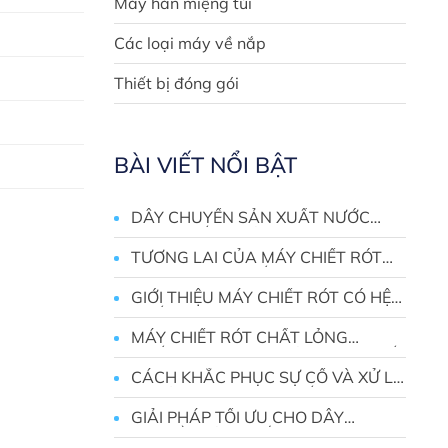
Máy hàn miệng túi
Các loại máy về nắp
Thiết bị đóng gói
BÀI VIẾT NỔI BẬT
DÂY CHUYỀN SẢN XUẤT NƯỚC
TINH KHIẾT – GIẢI PHÁP CHÌA
KHÓA TRAO TAY
TƯƠNG LAI CỦA MÁY CHIẾT RÓT
TÍCH HỢP HỆ THỐNG THỊ GIÁC
GIỚI THIỆU MÁY CHIẾT RÓT CÓ HỆ
THỐNG THỊ GIÁC 200L
MÁY CHIẾT RÓT CHẤT LỎNG
CHỐNG ĂN MÒN – GIẢI PHÁP CHIẾT
RÓT BỀN BỈ CHO MÔI TRƯỜNG HÓA
CÁCH KHẮC PHỤC SỰ CỐ VÀ XỬ LÝ
CHẤT KHẮC NGHIỆT
RÒ RỈ TRONG MÁY CHIẾT RÓT HÓA
CHẤT
GIẢI PHÁP TỐI ƯU CHO DÂY
CHUYỀN SẢN XUẤT RƯỢU VANG