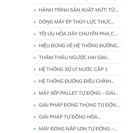
ĐỘNG
HÀNH TRÌNH SẢN XUẤT MỨT: TỪ
TRÁI CÂY TƯƠI ĐẾN HŨ MỨT
DÒNG MÁY ÉP THỦY LỰC THỰC
PHẨM
TỐI ƯU HÓA DÂY CHUYỀN PHA CHẾ
ĐỒ UỐNG NƯỚC ÉP — NÂNG TẦM
HƯƠNG VỊ VÀ HIỆU QUẢ SẢN XUẤT
HIỂU ĐÚNG VỀ HỆ THỐNG ĐƯỜNG
ĐIỀU CHỈNH DẦU BÔI TRƠN
THẨM THẤU NGƯỢC HAI GIAI
ĐOẠN
HỆ THỐNG XỬ LÝ NƯỚC CẤP 1
HỆ THỐNG ĐƯỜNG ĐIỀU CHỈNH
PHÂN BÓN HÒA TAN TRONG NƯỚC
MÁY XẾP PALLET TỰ ĐỘNG – GIẢI
PHÁP TỰ ĐỘNG HÓA HIỆN ĐẠI CHO
SẢN XUẤT THÔNG MINH
GIẢI PHÁP ĐÓNG THÙNG TỰ ĐỘNG
TỐI ƯU CHO DÂY CHUYỀN SẢN
XUẤT HIỆN ĐẠI
GIẢI PHÁP TỰ ĐỘNG HÓA
LOGISTICS TOÀN DIỆN
MÁY ĐÓNG NẮP LON TỰ ĐỘNG –